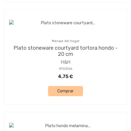
Menaje del hogar
Plato stoneware courtyard tortora hondo -
20 cm
H&H
9703126
4,75 €
Comprar