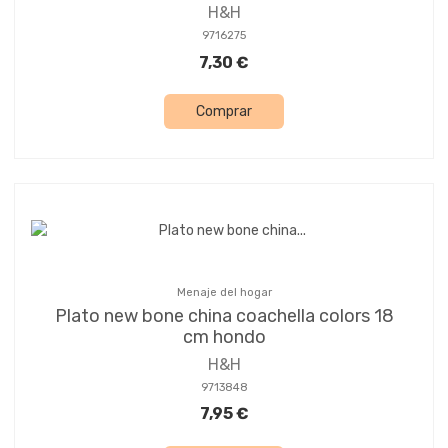
H&H
9716275
7,30 €
Comprar
Menaje del hogar
Plato new bone china coachella colors 18
cm hondo
H&H
9713848
7,95 €