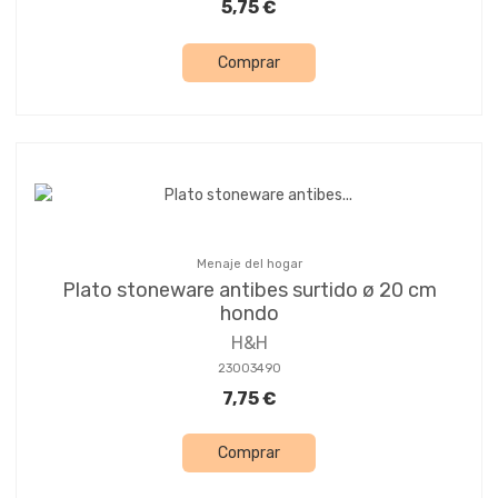
5,75 €
Comprar
Menaje del hogar
Plato stoneware antibes surtido ø 20 cm
hondo
H&H
23003490
7,75 €
Comprar