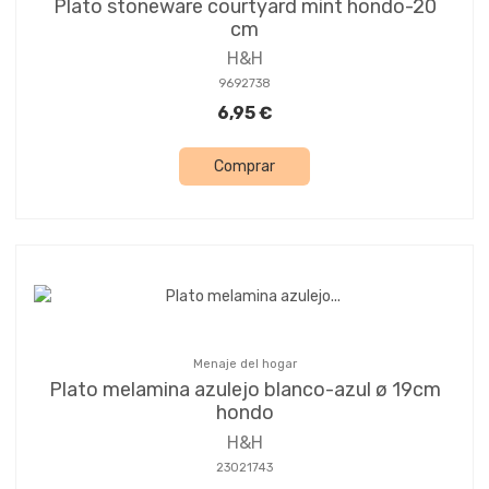
Plato stoneware courtyard mint hondo-20
cm
H&H
9692738
6,95 €
Comprar
Menaje del hogar
Plato melamina azulejo blanco-azul ø 19cm
hondo
H&H
23021743