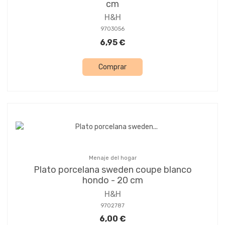
cm
H&H
9703056
6,95 €
Comprar
Menaje del hogar
Plato porcelana sweden coupe blanco
hondo - 20 cm
H&H
9702787
6,00 €