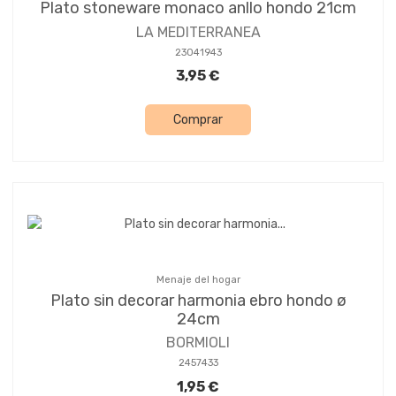
Plato stoneware monaco anllo hondo 21cm
LA MEDITERRANEA
23041943
3,95 €
Comprar
Menaje del hogar
Plato sin decorar harmonia ebro hondo ø
24cm
BORMIOLI
2457433
1,95 €