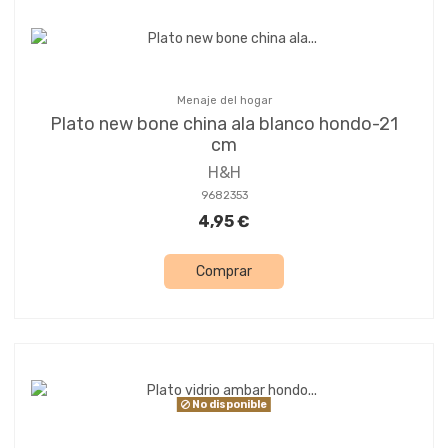
Menaje del hogar
Plato new bone china ala blanco hondo-21
cm
H&H
9682353
4,95 €
Comprar
No disponible